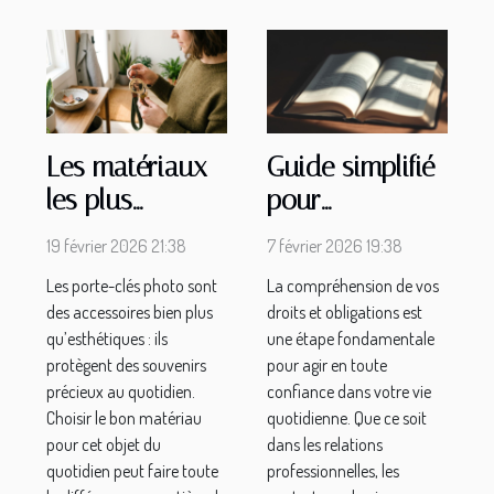
Les matériaux
Guide simplifié
les plus
pour
durables pour
comprendre
19 février 2026 21:38
7 février 2026 19:38
votre porte-
vos droits et
Les porte-clés photo sont
La compréhension de vos
clés photo
obligations
des accessoires bien plus
droits et obligations est
qu’esthétiques : ils
une étape fondamentale
protègent des souvenirs
pour agir en toute
précieux au quotidien.
confiance dans votre vie
Choisir le bon matériau
quotidienne. Que ce soit
pour cet objet du
dans les relations
quotidien peut faire toute
professionnelles, les