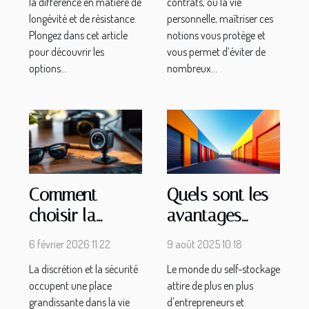
la différence en matière de
contrats, ou la vie
longévité et de résistance.
personnelle, maîtriser ces
Plongez dans cet article
notions vous protège et
pour découvrir les
vous permet d’éviter de
options...
nombreux...
Comment
Quels sont les
choisir la
avantages
caméra espion
d'une
6 février 2026 11:22
9 août 2025 10:18
idéale pour vos
construction de
La discrétion et la sécurité
Le monde du self-stockage
besoins ?
self-stockage
occupent une place
attire de plus en plus
sur mesure ?
grandissante dans la vie
d'entrepreneurs et