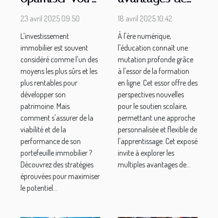
investissement
la formation en
23 avril 2025 09:50
18 avril 2025 10:42
dans
ligne pour le
L'investissement
À l'ère numérique,
l'immobilier
soutien scolaire
immobilier est souvent
l'éducation connaît une
considéré comme l'un des
mutation profonde grâce
moyens les plus sûrs et les
à l'essor de la formation
plus rentables pour
en ligne. Cet essor offre des
développer son
perspectives nouvelles
patrimoine. Mais
pour le soutien scolaire,
comment s'assurer de la
permettant une approche
viabilité et de la
personnalisée et flexible de
performance de son
l'apprentissage. Cet exposé
portefeuille immobilier ?
invite à explorer les
Découvrez des stratégies
multiples avantages de...
éprouvées pour maximiser
le potentiel...