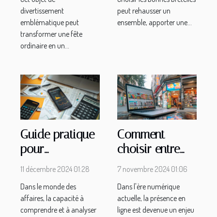
divertissement
peut rehausser un
emblématique peut
ensemble, apporter une...
transformer une fête
ordinaire en un...
Guide pratique
Comment
pour
choisir entre
télécharger et
une boutique
11 décembre 2024 01:28
7 novembre 2024 01:06
analyser les
en ligne et un
Dans le monde des
Dans l'ère numérique
bilans
site vitrine
affaires, la capacité à
actuelle, la présence en
comptables
pour votre
comprendre et à analyser
ligne est devenue un enjeu