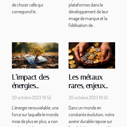
de choisir celle qui
plateformes dans le
correspond le...
développement de leur
image de marque et la
fidélisation de...
L’impact des
Les métaux
énergies
rares, enjeux
renouvelables
d'un futur
20 octobre 2023 19:52
20 octobre 2023 19:52
sur l’économie
durable
L'énergie renouvelable, une
Dans un monde en
globale
force sur laquelle le monde
constante évolution, notre
mise de plus en plus, a non
avenir durable repose sur