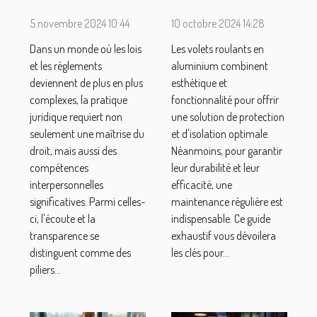
de la
maintenance
5 novembre 2024 10:44
10 octobre 2024 14:28
transparence
des volets
Dans un monde où les lois
Les volets roulants en
dans la
roulants en
et les règlements
aluminium combinent
pratique
aluminium
deviennent de plus en plus
esthétique et
juridique
complexes, la pratique
fonctionnalité pour offrir
juridique requiert non
une solution de protection
seulement une maîtrise du
et d'isolation optimale.
droit, mais aussi des
Néanmoins, pour garantir
compétences
leur durabilité et leur
interpersonnelles
efficacité, une
significatives. Parmi celles-
maintenance régulière est
ci, l'écoute et la
indispensable. Ce guide
transparence se
exhaustif vous dévoilera
distinguent comme des
les clés pour...
piliers...