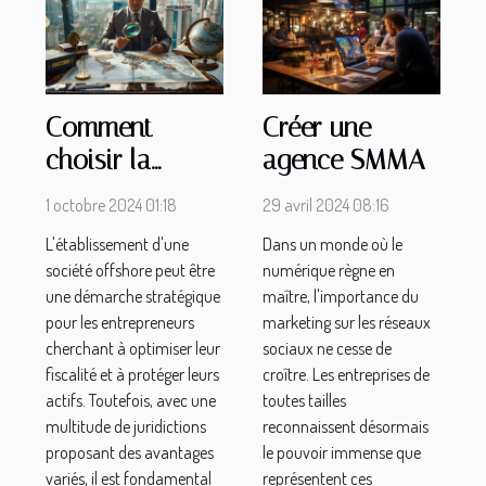
Comment
Créer une
choisir la
agence SMMA
meilleure
1 octobre 2024 01:18
29 avril 2024 08:16
juridiction pour
L'établissement d'une
Dans un monde où le
votre société
société offshore peut être
numérique règne en
offshore
une démarche stratégique
maître, l'importance du
pour les entrepreneurs
marketing sur les réseaux
cherchant à optimiser leur
sociaux ne cesse de
fiscalité et à protéger leurs
croître. Les entreprises de
actifs. Toutefois, avec une
toutes tailles
multitude de juridictions
reconnaissent désormais
proposant des avantages
le pouvoir immense que
variés, il est fondamental
représentent ces