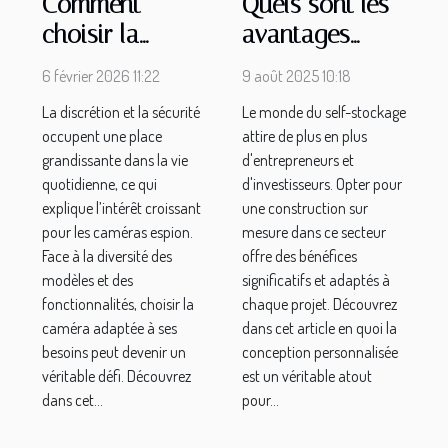
Comment
Quels sont les
choisir la
avantages
caméra espion
d'une
6 février 2026 11:22
9 août 2025 10:18
idéale pour vos
construction de
La discrétion et la sécurité
Le monde du self-stockage
besoins ?
self-stockage
occupent une place
attire de plus en plus
sur mesure ?
grandissante dans la vie
d'entrepreneurs et
quotidienne, ce qui
d'investisseurs. Opter pour
explique l’intérêt croissant
une construction sur
pour les caméras espion.
mesure dans ce secteur
Face à la diversité des
offre des bénéfices
modèles et des
significatifs et adaptés à
fonctionnalités, choisir la
chaque projet. Découvrez
caméra adaptée à ses
dans cet article en quoi la
besoins peut devenir un
conception personnalisée
véritable défi. Découvrez
est un véritable atout
dans cet...
pour...