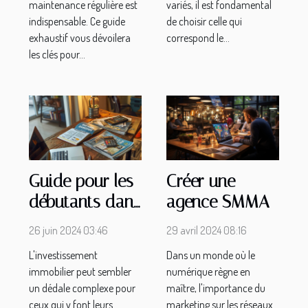
maintenance régulière est
variés, il est fondamental
indispensable. Ce guide
de choisir celle qui
exhaustif vous dévoilera
correspond le...
les clés pour...
Guide pour les
Créer une
débutants dans
agence SMMA
l'investissement
26 juin 2024 03:46
29 avril 2024 08:16
immobilier
L'investissement
Dans un monde où le
immobilier peut sembler
numérique règne en
un dédale complexe pour
maître, l'importance du
ceux qui y font leurs
marketing sur les réseaux