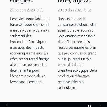
énergies
rares, enjeux
renouvelables
d'un futur
20 octobre 2023 19:52
20 octobre 2023 19:52
sur l’économie
durable
L'énergie renouvelable, une
Dans un monde en
globale
force sur laquelle le monde
constante évolution, notre
mise de plus en plus, a non
avenir durable repose sur
seulement des
l’exploitation responsable
implications écologiques,
des métaux rares. Ces
mais aussi des impacts
ressources naturelles, bien
économiques majeurs. En
que peu connues du grand
effet, ces sources d'énergie
public, joueront un rôle
alternatives peuvent être
primordial dans la
déterminantes pour
transition écologique. De la
l'économie mondiale, en
production d'énergies
favorisant la création...
renouvelables aux
technologies...