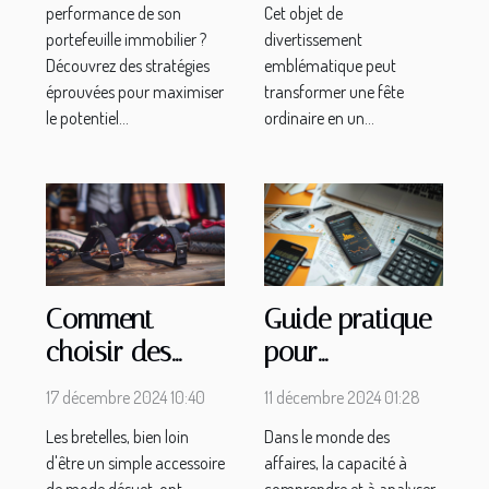
performance de son
Cet objet de
portefeuille immobilier ?
divertissement
Découvrez des stratégies
emblématique peut
éprouvées pour maximiser
transformer une fête
le potentiel...
ordinaire en un...
Comment
Guide pratique
choisir des
pour
bretelles
télécharger et
17 décembre 2024 10:40
11 décembre 2024 01:28
adaptées à
analyser les
Les bretelles, bien loin
Dans le monde des
chaque
bilans
d'être un simple accessoire
affaires, la capacité à
occasion
comptables
de mode désuet, ont
comprendre et à analyser