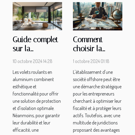
Guide complet
Comment
sur la
choisir la
maintenance
meilleure
10 octobre 2024 14:28
1 octobre 2024 01:18
des volets
juridiction pour
Les volets roulants en
L'établissement d'une
roulants en
votre société
aluminium combinent
société offshore peut être
aluminium
offshore
esthétique et
une démarche stratégique
fonctionnalité pour offrir
pour les entrepreneurs
une solution de protection
cherchant à optimiser leur
et d'isolation optimale.
fiscalité et à protéger leurs
Néanmoins, pour garantir
actifs. Toutefois, avec une
leur durabilité et leur
multitude de juridictions
efficacité, une
proposant des avantages