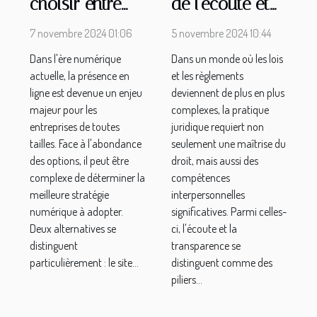
choisir entre
de l'écoute et
une boutique
de la
7 novembre 2024 01:06
5 novembre 2024 10:44
en ligne et un
transparence
Dans l'ère numérique
Dans un monde où les lois
site vitrine
dans la
actuelle, la présence en
et les règlements
pour votre
pratique
ligne est devenue un enjeu
deviennent de plus en plus
entreprise
juridique
majeur pour les
complexes, la pratique
entreprises de toutes
juridique requiert non
tailles. Face à l'abondance
seulement une maîtrise du
des options, il peut être
droit, mais aussi des
complexe de déterminer la
compétences
meilleure stratégie
interpersonnelles
numérique à adopter.
significatives. Parmi celles-
Deux alternatives se
ci, l'écoute et la
distinguent
transparence se
particulièrement : le site...
distinguent comme des
piliers...