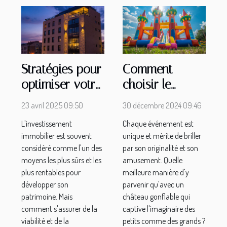
Stratégies pour
Comment
optimiser votre
choisir le
investissement
meilleur
23 avril 2025 09:50
30 décembre 2024 09:46
dans
château
L'investissement
Chaque événement est
l'immobilier
gonflable pour
immobilier est souvent
unique et mérite de briller
votre prochain
considéré comme l'un des
par son originalité et son
événement
moyens les plus sûrs et les
amusement. Quelle
plus rentables pour
meilleure manière d'y
développer son
parvenir qu'avec un
patrimoine. Mais
château gonflable qui
comment s'assurer de la
captive l'imaginaire des
viabilité et de la
petits comme des grands ?