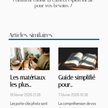
Comment choisir la caméra espion idéale
pour vos besoins ?
Articles similaires
Les matériaux
Guide simplifié
les plus
pour
durables pour
comprendre
19 février 2026 21:38
7 février 2026 19:38
votre porte-
vos droits et
Les porte-clés photo sont
La compréhension de vos
clés photo
obligations