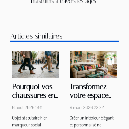
masculins à travers les âges
Articles similaires
Pourquoi vos
Transformez
chaussures en
votre espace
disent plus sur
avec créativité
6 août 2026 18:11
9 mars 2026 22:22
vous que vous
et petit budget
Objet statutaire hier,
Créer un intérieur élégant
ne le pensez
marqueur social
et personnalisé ne