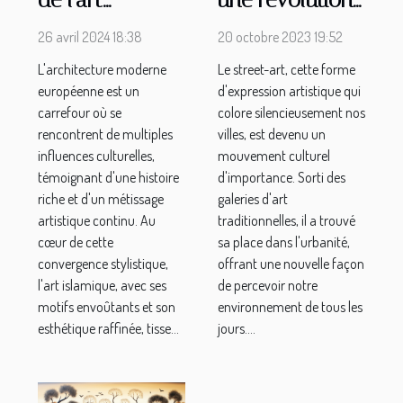
culturelle
islamique dans
20 octobre 2023 19:52
26 avril 2024 18:38
silencieuse
l'architecture
Le street-art, cette forme
L'architecture moderne
dans nos villes
moderne
d'expression artistique qui
européenne est un
européenne
colore silencieusement nos
carrefour où se
villes, est devenu un
rencontrent de multiples
mouvement culturel
influences culturelles,
d'importance. Sorti des
témoignant d'une histoire
galeries d'art
riche et d'un métissage
traditionnelles, il a trouvé
artistique continu. Au
sa place dans l'urbanité,
cœur de cette
offrant une nouvelle façon
convergence stylistique,
de percevoir notre
l'art islamique, avec ses
environnement de tous les
motifs envoûtants et son
jours....
esthétique raffinée, tisse...