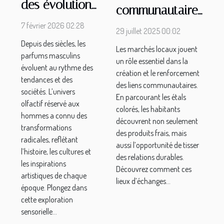
des évolutions
communautaires
des parfums
à travers les
7 février 2026 02:28
29 juillet 2025 00:02
masculins à
marchés locaux
Depuis des siècles, les
travers les
Les marchés locaux jouent
parfums masculins
un rôle essentiel dans la
âges
évoluent au rythme des
création et le renforcement
tendances et des
des liens communautaires.
sociétés. L’univers
En parcourant les étals
olfactif réservé aux
colorés, les habitants
hommes a connu des
découvrent non seulement
transformations
des produits frais, mais
radicales, reflétant
aussi l’opportunité de tisser
l’histoire, les cultures et
des relations durables.
les inspirations
Découvrez comment ces
artistiques de chaque
lieux d’échanges...
époque. Plongez dans
cette exploration
sensorielle...