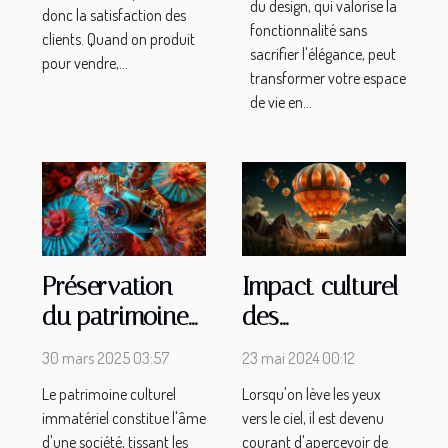
du design, qui valorise la
donc la satisfaction des
fonctionnalité sans
clients. Quand on produit
sacrifier l'élégance, peut
pour vendre,...
transformer votre espace
de vie en...
Préservation
Impact culturel
du patrimoine
des
culturel
montgolfières
30 mars 2025 03:57
23 mai 2024 00:12
immatériel à
publicitaires
Le patrimoine culturel
Lorsqu'on lève les yeux
travers les
dans les arts
immatériel constitue l'âme
vers le ciel, il est devenu
médias
visuels
d'une société, tissant les
courant d'apercevoir de