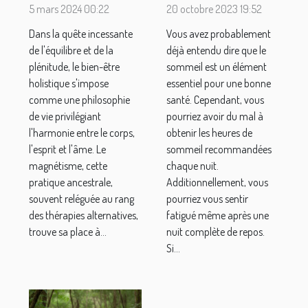
intégrer le
grâce à ces
5 mars 2024 00:22
20 octobre 2023 19:52
magnétisme
méthodes
Dans la quête incessante
Vous avez probablement
dans une
alternatives
de l'équilibre et de la
déjà entendu dire que le
routine de vie
plénitude, le bien-être
sommeil est un élément
épanouie
holistique s'impose
essentiel pour une bonne
comme une philosophie
santé. Cependant, vous
de vie privilégiant
pourriez avoir du mal à
l'harmonie entre le corps,
obtenir les heures de
l'esprit et l'âme. Le
sommeil recommandées
magnétisme, cette
chaque nuit.
pratique ancestrale,
Additionnellement, vous
souvent reléguée au rang
pourriez vous sentir
des thérapies alternatives,
fatigué même après une
trouve sa place à...
nuit complète de repos.
Si...