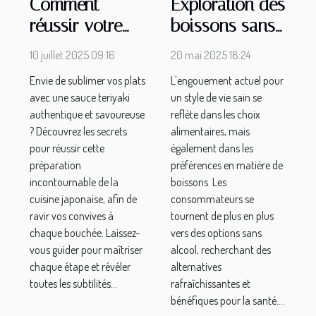
Comment
Exploration des
réussir votre
boissons sans
plat avec une
alcool pour un
10 juillet 2025 09:16
20 mai 2025 18:24
sauce teriyaki
mode de vie
Envie de sublimer vos plats
L'engouement actuel pour
authentique ?
sain
avec une sauce teriyaki
un style de vie sain se
authentique et savoureuse
reflète dans les choix
? Découvrez les secrets
alimentaires, mais
pour réussir cette
également dans les
préparation
préférences en matière de
incontournable de la
boissons. Les
cuisine japonaise, afin de
consommateurs se
ravir vos convives à
tournent de plus en plus
chaque bouchée. Laissez-
vers des options sans
vous guider pour maîtriser
alcool, recherchant des
chaque étape et révéler
alternatives
toutes les subtilités...
rafraîchissantes et
bénéfiques pour la santé....