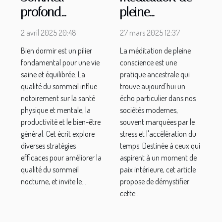
profond
pleine
stratégies pour
conscience
2 avril 2025 20:48
27 mars 2025 12:37
améliorer la
pour débutants
Bien dormir est un pilier
La méditation de pleine
qualité de votre
stratégies pour
fondamental pour une vie
conscience est une
sommeil
une pratique
saine et équilibrée. La
pratique ancestrale qui
chaque nuit
efficace
qualité du sommeil influe
trouve aujourd'hui un
notoirement sur la santé
écho particulier dans nos
physique et mentale, la
sociétés modernes,
productivité et le bien-être
souvent marquées par le
général. Cet écrit explore
stress et l'accélération du
diverses stratégies
temps. Destinée à ceux qui
efficaces pour améliorer la
aspirent à un moment de
qualité du sommeil
paix intérieure, cet article
nocturne, et invite le...
propose de démystifier
cette...