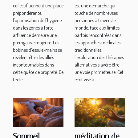
avec les
chroniques
collectif tiennent une place
est une démarche qui
bobines
prépondérante,
touche de nombreuses
l'optimisation de l'hygiène
personnes à travers le
d'essuie-mains
dans les zones à forte
monde. Face aux limites
affluence demeure une
parfois rencontrées dans
prérogative majeure. Les
les approches médicales
bobines d'essuie-mains se
traditionnelles,
révèlent être des alliés
l'exploration des thérapies
incontournables dans
alternatives s'avère être
cette quête de propreté. Ce
une voie prometteuse. Cet
texte...
écrit vise à...
Sommeil
méditation de