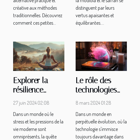
alternative pratique et
la rhodiola et le safran se
créative aux méthodes
distinguent par leurs
traditionnelles. Découvrez
vertus apaisantes et
comment ces petites...
équilibrantes....
Le rôle des
Explorer la
technologies
résilience
de
émotionnelle à
8 mars 2024 01:28
27 juin 2024 02:08
conversation
travers le yoga
Dans un monde en
Dans un monde où le
automatisée
nu
perpétuelle évolution, où la
stress et les pressions de la
dans la gestion
technologie s'immisce
vie moderne sont
du stress
toujours davantage dans
omniprésents, la quête