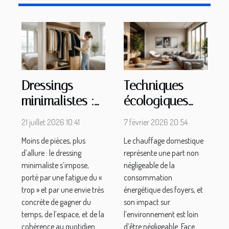
Dressings
Techniques
minimalistes :
écologiques
pourquoi moins
pour un
21 juillet 2026 10:41
7 février 2026 20:54
d’affaires peut
chauffage
Moins de pièces, plus
Le chauffage domestique
rimer avec plus
domestique
d’allure : le dressing
représente une part non
d’élégance
efficace
minimaliste s’impose,
négligeable de la
porté par une fatigue du «
consommation
trop » et par une envie très
énergétique des foyers, et
concrète de gagner du
son impact sur
temps, de l’espace, et de la
l’environnement est loin
cohérence au quotidien.
d’être négligeable. Face