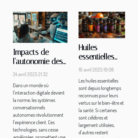
Huiles
Impacts de
essentielles
l'autonomie des
peu connues
systèmes
16 avril 2025 19:08
avec
24 avril 2025 21:32
conversationnels
Les huiles essentielles
d'importants
Dans un monde où
sur l'expérience
sont depuis longtemps
bénéfices pour
l'interaction digitale devient
reconnues pour leurs
client
la norme, les systèmes
la santé
vertus sur le bien-être et
conversationnels
la santé. Si certaines
autonomes révolutionnent
sont célèbres et
l'expérience client. Ces
largement utilisées,
technologies, sans cesse
d'autres restent
améliorées, promettent une