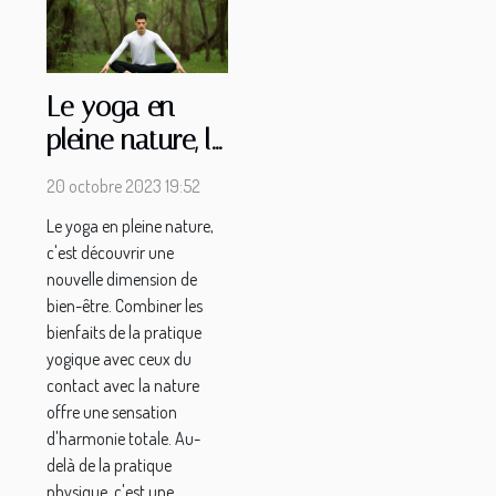
Le yoga en
pleine nature, le
nouveau bien-
20 octobre 2023 19:52
être
Le yoga en pleine nature,
c'est découvrir une
nouvelle dimension de
bien-être. Combiner les
bienfaits de la pratique
yogique avec ceux du
contact avec la nature
offre une sensation
d'harmonie totale. Au-
delà de la pratique
physique, c'est une