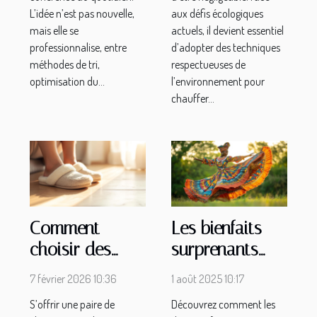
L’idée n’est pas nouvelle,
aux défis écologiques
mais elle se
actuels, il devient essentiel
professionnalise, entre
d’adopter des techniques
méthodes de tri,
respectueuses de
optimisation du...
l’environnement pour
chauffer...
Comment
Les bienfaits
choisir des
surprenants
chaussons
des danses
7 février 2026 10:36
1 août 2025 10:17
mules pour un
africaines pour
S’offrir une paire de
Découvrez comment les
confort optimal
le bien-être