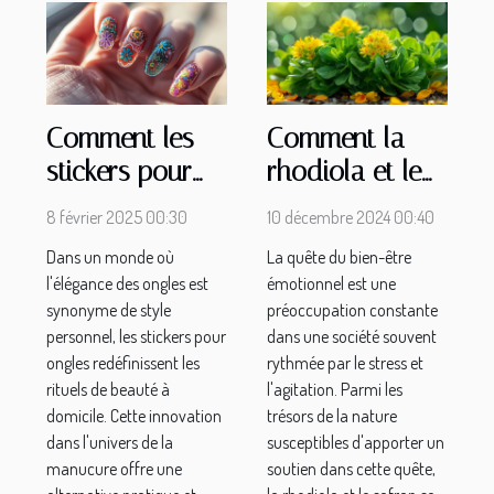
Comment les
Comment la
stickers pour
rhodiola et le
ongles
safran
8 février 2025 00:30
10 décembre 2024 00:40
révolutionnent
favorisent
Dans un monde où
La quête du bien-être
la manucure à
l'équilibre
l'élégance des ongles est
émotionnel est une
domicile
émotionnel
synonyme de style
préoccupation constante
personnel, les stickers pour
dans une société souvent
ongles redéfinissent les
rythmée par le stress et
rituels de beauté à
l'agitation. Parmi les
domicile. Cette innovation
trésors de la nature
dans l'univers de la
susceptibles d'apporter un
manucure offre une
soutien dans cette quête,