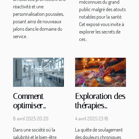
méconnues du grand
réactivité et une
public malgré des atouts
personnalisation poussées,
notables pour la santé.
posant ainsi de nouveaux
Cet exposé vous invite à
jalons dans le domaine du
explorer les secrets de
service...
ces...
Comment
Exploration des
optimiser
thérapies
l'hygiène dans
alternatives
8 avril 2025 20:20
4 avril 2025 23:18
les zones à
pour soulager
Dans une société où la
La quête de soulagement
trafic intense
les douleurs
salubrité et le bien-être
des douleurs chroniques